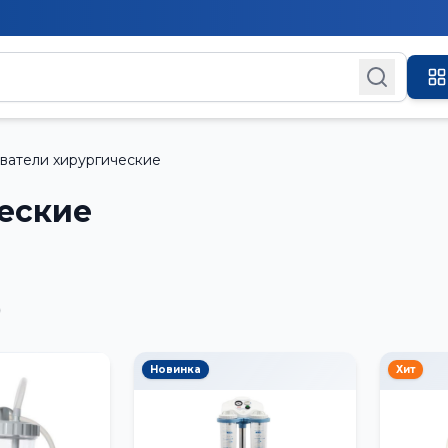
ватели хирургические
еские
)
Новинка
Хит