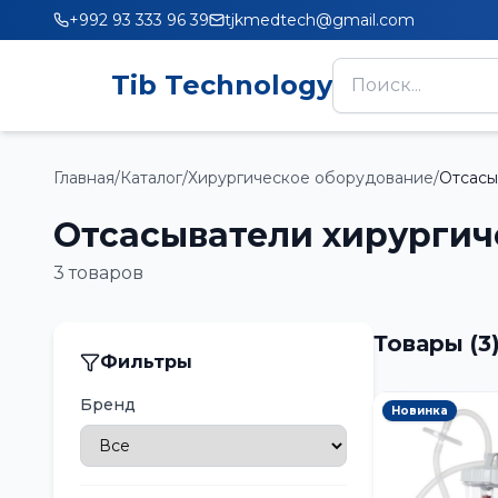
+992 93 333 96 39
tjkmedtech@gmail.com
Tib Technology
Главная
/
Каталог
/
Хирургическое оборудование
/
Отсасы
Отсасыватели хирургич
3
товаров
Товары
(
3
Фильтры
Бренд
Новинка