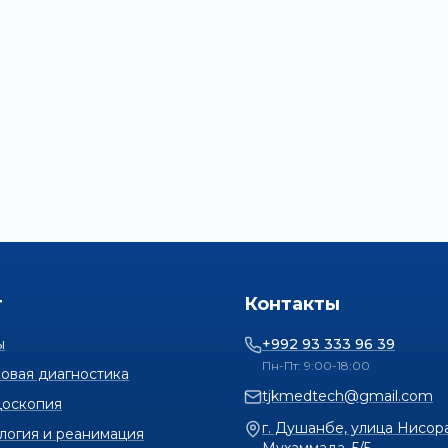
г
Контакты
ы
+992 93 333 96 39
Пн-Пт: 9:00-18:00
ковая диагностика
tjkmedtech@gmail.com
доскопия
г. Душанбе, улица Нисор
логия и реанимация