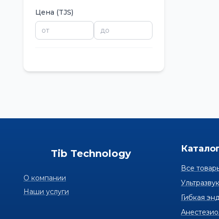
Цена
(TJS)
Катало
Tib Technology
Все товар
О компании
Ультразву
Наши услуги
Гибкая эн
Анестезио