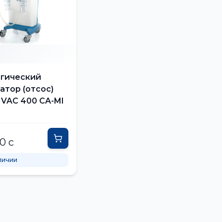
гический
атор (отсос)
VAC 400 CA-MI
0 с
личии