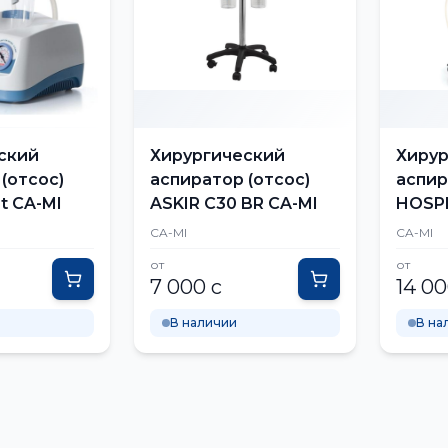
ский
Хирургический
Хирур
(отсос)
аспиратор (отсос)
аспир
t CA-MI
ASKIR C30 BR CA-MI
HOSPI
CA-MI
CA-MI
от
от
7 000 с
14 00
В наличии
В на