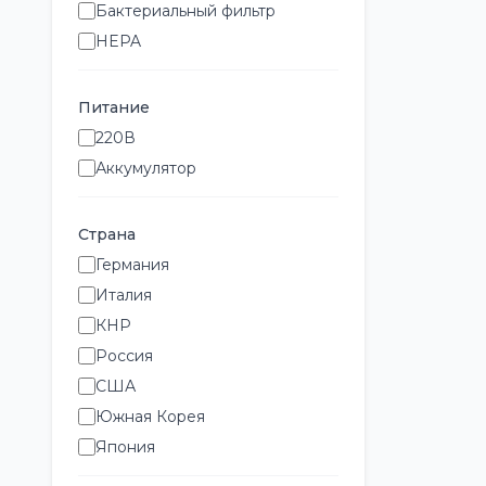
Бактериальный фильтр
HEPA
Питание
220В
Аккумулятор
Страна
Германия
Италия
КНР
Россия
США
Южная Корея
Япония