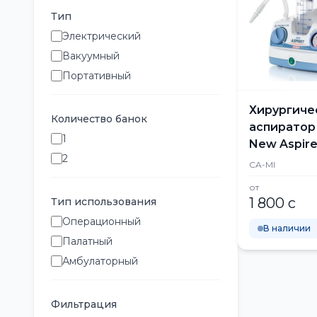
Тип
Электрический
Вакуумный
Портативный
Хирургиче
Количество банок
аспиратор 
1
New Aspire
2
CA-MI
от
1 800 с
Тип использования
Операционный
В наличии
Палатный
Амбулаторный
Фильтрация