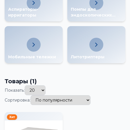
Аспираторы-
Помпы для
ирригаторы
эндоскопических
операций
Мобильные тележки
Литотриптеры
Товары
(1)
Показать:
Сортировка:
Хит