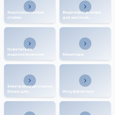
Эндоскопические
Видеопроцессоры
стойки
для жесткой
эндоскопии
Осветители
эндоскопические
Мониторы
Электрохирургические
блоки для
Инсуффляторы
эндоскопии