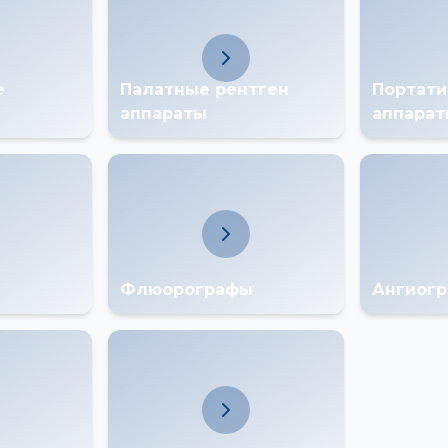
е
Палатные рентген
Портати
аппараты
аппара
Флюорографы
Ангиог