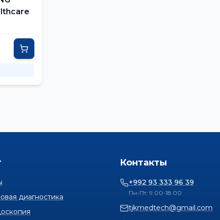
lthcare
г
Контакты
ы
+992 93 333 96 39
Пн-Пт: 9:00-18:00
ковая диагностика
tjkmedtech@gmail.com
доскопия