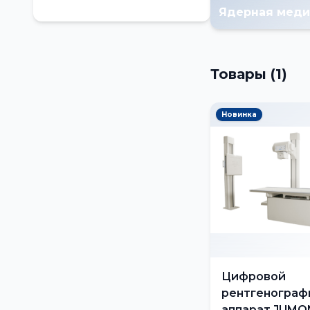
Ядерная меди
Флюорографы
Ангиографы
Товары
(1)
Аппараты КТ
Ядерная медицина
Новинка
Денситометры
Цифровой
рентгенограф
аппарат JUMO