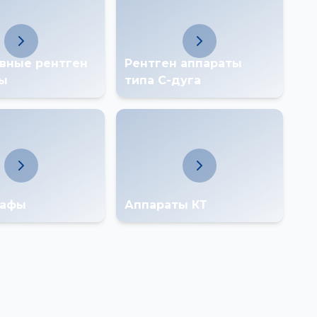
вные рентген
Рентген аппараты
ты
типа С-дуга
рафы
Аппараты КТ