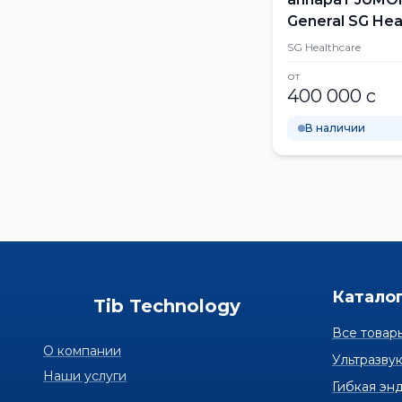
General SG Hea
SG Healthcare
от
400 000 с
В наличии
Катало
Tib Technology
Все товар
О компании
Ультразву
Наши услуги
Гибкая эн