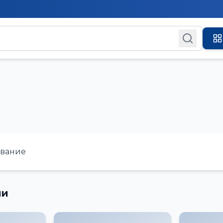
ование
ии