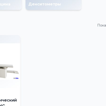
цина
Денситометры
Пока
ический
NG